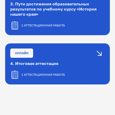
3. Пути достижения образовательных
результатов по учебному курсу «История
нашего края»
1 АТТЕСТАЦИОННАЯ РАБОТА
1. Виды и приемы современных
педагогических технологий в урочной
деятельности
ОНЛАЙН
2. Практическая работа
4. Итоговая аттестация
3. Виды и приемы современных
1 АТТЕСТАЦИОННАЯ РАБОТА
педагогических технологий во внеурочной
деятельности
1. Итоговая аттестация